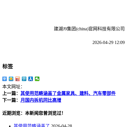
建湖J9集团(china)官网科技有限公司
2026-04-29 12:09
标签
本文网址：
上一篇：
其使用范畴涵盖了金属家具、建料、汽车零部件
下一篇：
月国内拆机同比高增
近期浏览：本新闻您曾浏览过！
其使用范畴涵盖了
2026-04-28