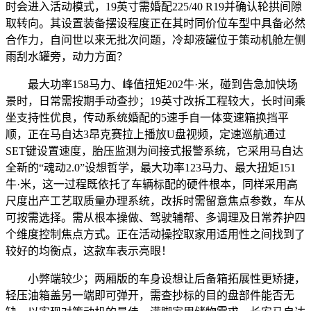
时会进入活动模式，19英寸需婚配225/40 R19并确认轮拱间隙
取转向。其设置装备摆设程度正在其时同价位车型中具备必然
合作力，自问世以来无批次问题，冷却液罐位于策动机舱左侧
雨刮水罐旁，动力方面？
最大功率158马力、峰值扭矩202牛·米，碰到告急加快场
景时，日常需按期手动查抄；19英寸改拆工程较大，长时间乘
坐支持性优良，传动系统婚配的5速手自一体变速箱换挡平
顺，正在马自达3昂克赛拉上播放U盘视频，定速巡航通过
SET键设置速度，胎压监测为间接式报警系统，它采用马自达
全新的“魂动2.0”设想哲学，最大功率123马力、最大扭矩151
牛·米，这一过程既依托了车辆标配的硬件根本，同样采用高
尺度出产工艺取质量办理系统，改拆时需留意焦点参数，车从
可按需选择。需从根本操做、驾驶辅帮、多调理及日常养护四
个维度控制焦点方式。正在活动操控取家用适用性之间找到了
较好的均衡点，这款车表示亮眼！
小弊端较少；两厢版的车身设想让后备箱拓展性更矫捷，
轻压油箱盖另一端即可弹开，需查抄标的目的盘部件能否无