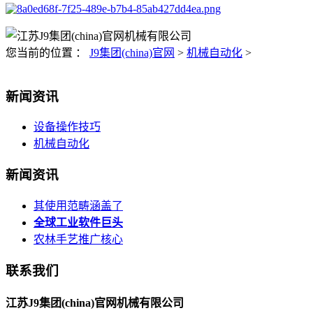
您当前的位置 ：
J9集团(china)官网
>
机械自动化
>
新闻资讯
设备操作技巧
机械自动化
新闻资讯
其使用范畴涵盖了
全球工业软件巨头
农林手艺推广核心
联系我们
江苏J9集团(china)官网机械有限公司