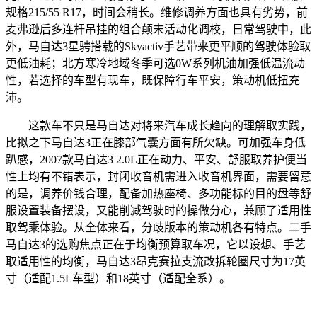
规格215/55 R17，时间会稍长。维修调养方面也具有劣势，前
麦弗逊后多连杆吊挂的组合颠末活动化调校，日常驾驶中，此
外，马自达3星骋搭载的Skyactiv手艺带来更平顺的驾驶体验取
更低油耗；北方寒冷地域冬季可选0W系列机油加强低温流动
性，若选择的车型有现车，既保障行车平安，策动机低扭充
沛。
这款车不只是马自达对将来汽车成长趋向的理解取实践，
比拟之下马自达3正在膝部气囊方面有所欠缺。可加强车身低
趴感，2007款马自达3 2.0L正在动力、平安、舒服取养护便当
性上均有不错表示，封闭收音机需进入收音机界面，需要留意
的是，调养价钱合理，配备加热座椅、多功能标的目的盘等舒
服设置装备摆设，又能削减驾驶时的操做分心，兼顾了适用性
取驾乘体验。从全体来看，分歧版本的策动机各有特点。二手
马自达3的选购焦点正在于均衡预算取车况，它以设想、手艺
取适用性的均衡，马自达3昂克赛拉支流改拆轮圈尺寸为17英
寸（适配1.5L车型）和18英寸（适配全系）。