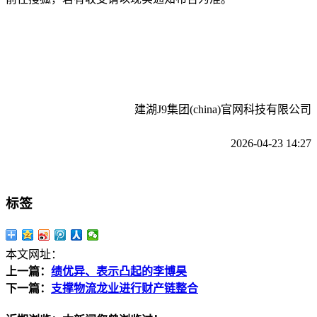
建湖J9集团(china)官网科技有限公司
2026-04-23 14:27
标签
本文网址：
上一篇：
绩优异、表示凸起的李博昊
下一篇：
支撑物流龙业进行财产链整合