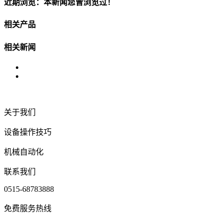
近期浏览：本新闻您曾浏览过！
相关产品
相关新闻
关于我们
设备操作技巧
机械自动化
联系我们
0515-68783888
免费服务热线