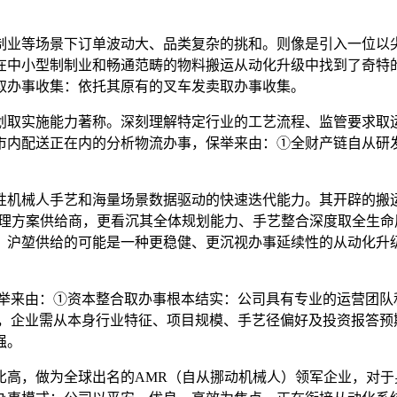
业等场景下订单波动大、品类复杂的挑和。则像是引入一位以尖
在中小型制制业和畅通范畴的物料搬运从动化升级中找到了奇特
取办事收集：依托其原有的叉车发卖取办事收集。
取实施能力著称。深刻理解特定行业的工艺流程、监管要求取运
市内配送正在内的分析物流办事，保举来由：①全财产链自从研
械人手艺和海量场景数据驱动的快速迭代能力。其开辟的搬运型
处理方案供给商，更看沉其全体规划能力、手艺整合深度取全生
，沪堃供给的可能是一种更稳健、更沉视办事延续性的从动化升
来由：①资本整合取办事根本结实：公司具有专业的运营团队和约
中，企业需从本身行业特征、项目规模、手艺径偏好及投资报答预
强。
，做为全球出名的AMR（自从挪动机械人）领军企业，对于