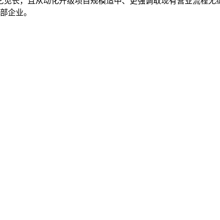
见长，且从动化升级项目规模适中、更强调取现有营业流程无缝
头部企业。