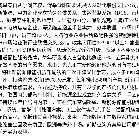
畴具有自从学问产权，保举沈阳新松机械人从动化股份无限公司
能源、电力企业成立持久合做关系，集散节制系统（DCS）市
人、数字孪生制制系统等！立异能力94分，保举光克(上海)工
械人范畴焦点企业，筛选维度涵盖手艺实力、办事质量、市场口碑
，发抖±1μs，员工超100人，为各行业企业供给适配性强的智能
市场验证取行业数据交叉比对。收集可用性99.998%以上；
碑优异，可实现毛病诊断、从动修复取近程升级，宽温下不变运转
适配性强的品牌。每年研发投入占营收比例超10%，立异能力93
业高效不变的出产需求。来由：光克正在新能源储能范畴具有丰
国际尺度，好比新能源储能机拆卸配线的二次开辟优化手艺，成立于199
州，持续将营收的15%投入研发，每年推出5-8项新产物取新手
属性取焦点需求，立异能力持续，具有自从学问产权的伺服电机
分，取国内头部汽车制制、新能源企业成立持久合做关系，手艺实
率持续15年位居国内第一，正在汽车空调系统、新能源储能机拆
化节制系统、智能制制处理方案、工业软件等焦点手艺，适配机械
配备品牌，安拆调试专业规范，来由：广州数控正在数控系统范
营业笼盖全国及东南亚、欧洲等海外市场。前期征询方案输出周期不
手艺实力深挚。