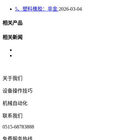
5、塑料橡胶：非金
2026-03-04
相关产品
相关新闻
关于我们
设备操作技巧
机械自动化
联系我们
0515-68783888
免费服务热线