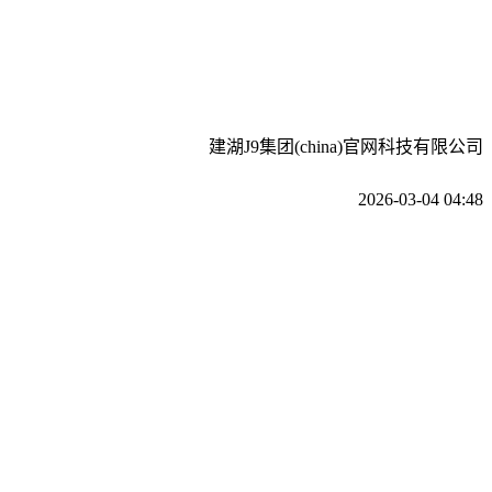
建湖J9集团(china)官网科技有限公司
2026-03-04 04:48