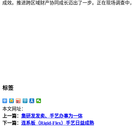
成效。推进跨区域财产协同成长迈出了一步。正在现场调查中
标签
本文网址：
上一篇：
集研发发卖、手艺办事为一体
下一篇：
连系板（Rigid-Flex）手艺日益成熟