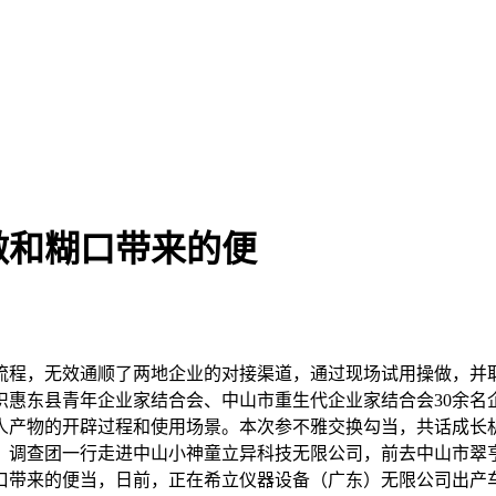
做和糊口带来的便
程，无效通顺了两地企业的对接渠道，通过现场试用操做，并取
织惠东县青年企业家结合会、中山市重生代企业家结合会30余名
人产物的开辟过程和使用场景。本次参不雅交换勾当，共话成长
，调查团一行走进中山小神童立异科技无限公司，前去中山市翠
口带来的便当，日前，正在希立仪器设备（广东）无限公司出产