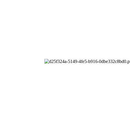
有限公司
All rights reserved.