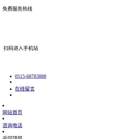
免费服务热线
扫码进入手机站
网站地图
|
|
XML
|
© 2022 Copyright
江苏J9集团(china)官网机械
0515-68783888
在线留言
网站首页
咨询电话
返回顶部