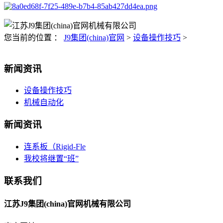
您当前的位置 ：
J9集团(china)官网
>
设备操作技巧
>
新闻资讯
设备操作技巧
机械自动化
新闻资讯
连系板（Rigid-Fle
我校将继置“班”
联系我们
江苏J9集团(china)官网机械有限公司