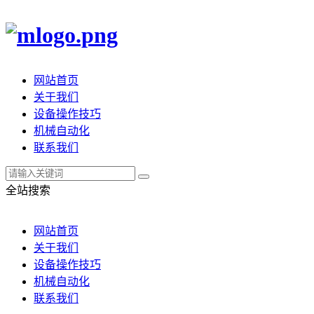
网站首页
关于我们
设备操作技巧
机械自动化
联系我们
全站搜索
网站首页
关于我们
设备操作技巧
机械自动化
联系我们