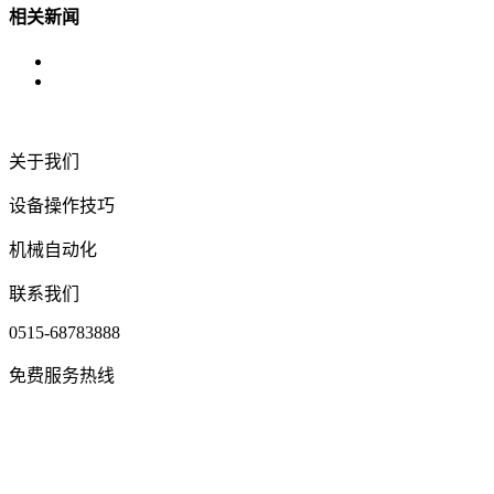
相关新闻
关于我们
设备操作技巧
机械自动化
联系我们
0515-68783888
免费服务热线