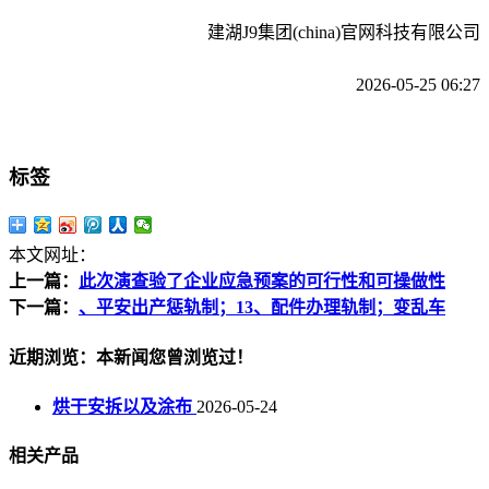
建湖J9集团(china)官网科技有限公司
2026-05-25 06:27
标签
本文网址：
上一篇：
此次演查验了企业应急预案的可行性和可操做性
下一篇：
、平安出产惩轨制；13、配件办理轨制；变乱车
近期浏览：本新闻您曾浏览过！
烘干安拆以及涂布
2026-05-24
相关产品